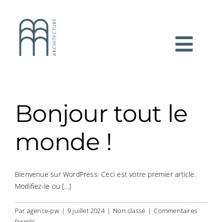
Passer
au
contenu
Togg
A PROPOS
Navi
PRESTATIONS
Bonjour tout le
RÉALISATIONS
monde !
ACTUALITÉS
Bienvenue sur WordPress. Ceci est votre premier article.
CONTACT
Modifiez-le ou [...]
Par
agence-pw
|
9 juillet 2024
|
Non classé
|
Commentaires
sur
fermés