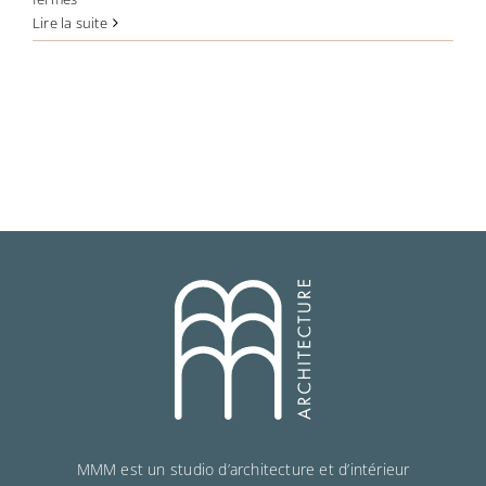
Bonjour
Lire la suite
tout
le
monde !
MMM est un studio d’architecture et d’intérieur