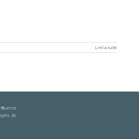
Lire la suite
’inﬂuence
ojets de